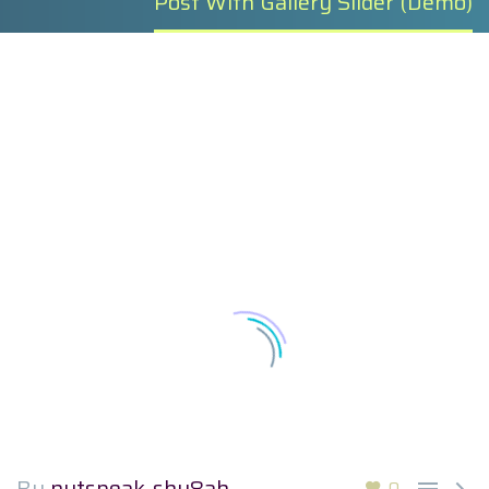
Post With Gallery Slider (Demo)
By
nutspeak_shy8ah
0

