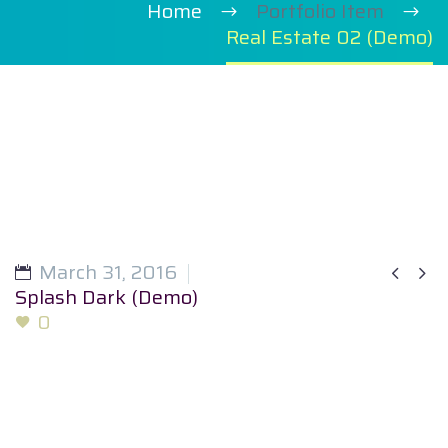
Home
Portfolio Item
Real Estate 02 (Demo)
March 31, 2016


Splash Dark (Demo)
0