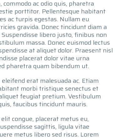
m, commodo ac odio quis, pharetra
estie porttitor. Pellentesque habitant
es ac turpis egestas. Nullam eu
tricies gravida. Donec tincidunt diam a
. Suspendisse libero justo, finibus non
estibulum massa. Donec euismod lectus
endisse at aliquet dolor. Praesent nisl
endisse placerat dolor vitae urna
 sed pharetra quam bibendum ut.
t eleifend erat malesuada ac. Etiam
abitant morbi tristique senectus et
aliquet feugiat pretium. Vestibulum
uis, faucibus tincidunt mauris.
 elit congue, placerat metus eu,
uspendisse sagittis, ligula vitae
suere metus libero sed risus. Lorem