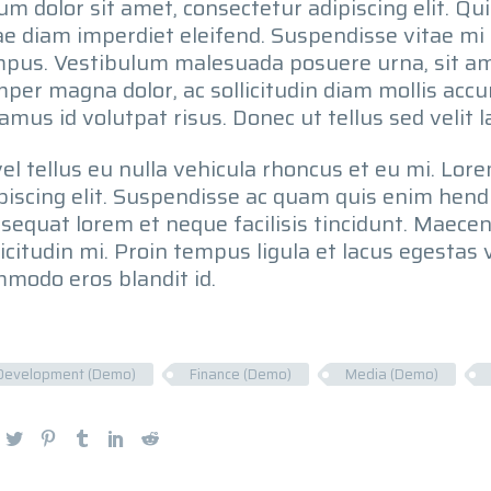
um dolor sit amet, consectetur adipiscing elit. Qu
ae diam imperdiet eleifend. Suspendisse vitae mi 
pus. Vestibulum malesuada posuere urna, sit am
per magna dolor, ac sollicitudin diam mollis acc
amus id volutpat risus. Donec ut tellus sed velit 
vel tellus eu nulla vehicula rhoncus et eu mi. Lor
piscing elit. Suspendisse ac quam quis enim hend
sequat lorem et neque facilisis tincidunt. Maece
licitudin mi. Proin tempus ligula et lacus egestas v
modo eros blandit id.
Development (Demo)
Finance (Demo)
Media (Demo)