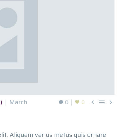
)
March
0
0



elit. Aliquam varius metus quis ornare