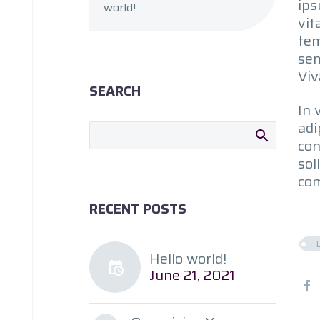
ips
world!
vit
tem
sem
Viv
SEARCH
In 
adi
con
sol
com
RECENT POSTS
Hello world!
June 21, 2021