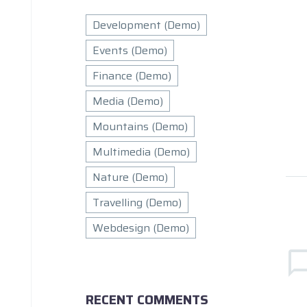
Development (Demo)
Events (Demo)
Finance (Demo)
Media (Demo)
Mountains (Demo)
S
Multimedia (Demo)
L
Nature (Demo)
g
2
a
Travelling (Demo)
so
Webdesign (Demo)
b
c
S
sa
L
RECENT COMMENTS
g