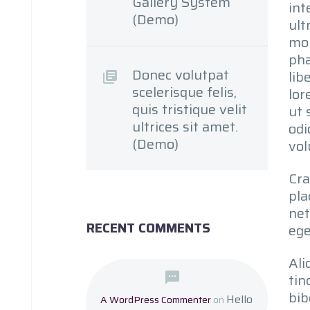
Gallery System
int
(Demo)
ult
mor
pha
Donec volutpat
lib
scelerisque felis,
lor
quis tristique velit
ut 
ultrices sit amet.
odi
(Demo)
vol
Cra
pla
net
RECENT COMMENTS
ege
Ali
tin
bib
Hello
A WordPress Commenter
on