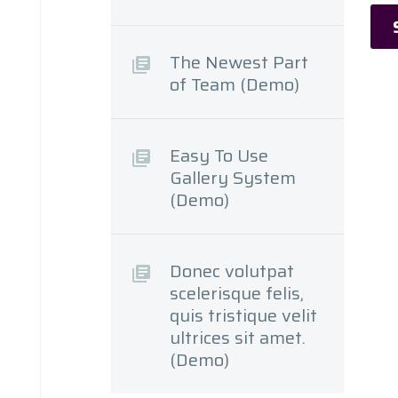
v
t
L
o
g
e
The Newest Part
a
in
of Team (Demo)
so
b
c
Easy To Use
sa
Gallery System
(Demo)
Donec volutpat
scelerisque felis,
quis tristique velit
ultrices sit amet.
(Demo)