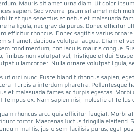
erdum. Mauris sit amet urna diam. Ut dolor ipsu
rices sapien. Sed viverra ipsum sit amet nibh mol
bi tristique senectus et netus et malesuada fam
retra ligula, nec gravida purus. Donec efficitur ul
ero efficitur rhoncus. Donec sagittis varius ornare
em sit amet, dapibus volutpat augue. Etiam et v
sem condimentum, non iaculis mauris congue. Susp
o, finibus non volutpat vel, tristique et dui. Susp
utpat ullamcorper. Nulla ornare volutpat ligula,
s ut orci nunc. Fusce blandit rhoncus sapien, ege
cerat turpis a interdum pharetra. Pellentesque h
us et malesuada fames ac turpis egestas. Morbi 
t tempus ex. Nam sapien nisi, molestie at tellus q
quam rhoncus arcu quis efficitur feugiat. Morbi at
cidunt tortor. Maecenas luctus fringilla eleifend. S
endum mattis, justo sem facilisis purus, eget po